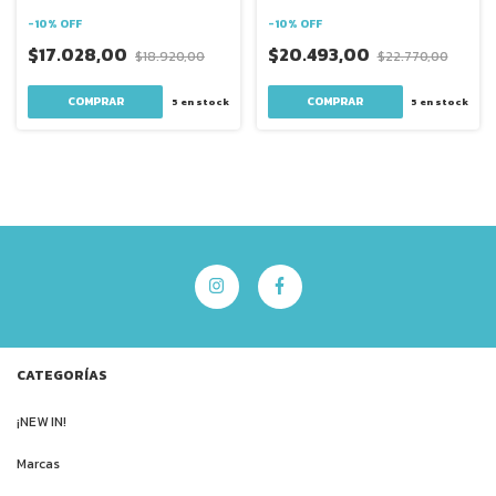
-
10
%
OFF
-
10
%
OFF
$17.028,00
$20.493,00
$18.920,00
$22.770,00
5
en stock
5
en stock
CATEGORÍAS
¡NEW IN!
Marcas