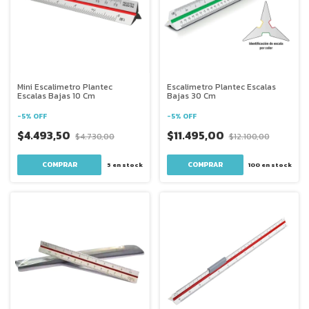
Mini Escalimetro Plantec
Escalimetro Plantec Escalas
Escalas Bajas 10 Cm
Bajas 30 Cm
-
5
%
OFF
-
5
%
OFF
$4.493,50
$11.495,00
$4.730,00
$12.100,00
5
en stock
100
en stock