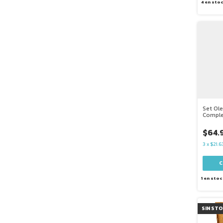
4
en sto
Set Ol
Comple
$64.
3
x
$21.6
1
en stoc
SIN ST