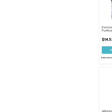
Esenci
Purific
Ml
$14.
4
en sto
Adhesi