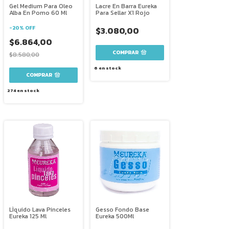
Gel Medium Para Oleo
Lacre En Barra Eureka
Alba En Pomo 60 Ml
Para Sellar X1 Rojo
-
20
%
OFF
$3.080,00
$6.864,00
$8.580,00
6
en stock
274
en stock
LÌquido Lava Pinceles
Gesso Fondo Base
Eureka 125 Ml
Eureka 500Ml