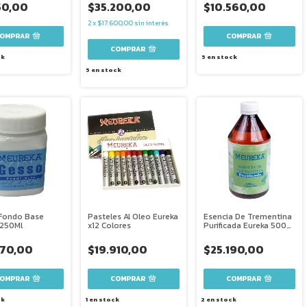
50,00
$35.200,00
$10.560,00
2
x
$17.600,00
sin interés
ck
5
en stock
5
en stock
Fondo Base
Pasteles Al Oleo Eureka
Esencia De Trementina
 250Ml
x12 Colores
Purificada Eureka 500
Ml
870,00
$19.910,00
$25.190,00
ck
1
en stock
2
en stock