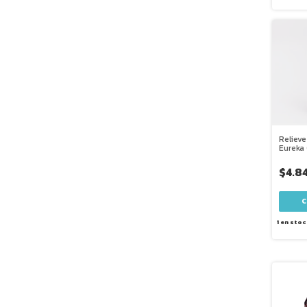
Relieve
Eureka 
$4.8
1
en stoc