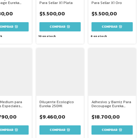
age Eureka
Para Sellar X1 Plata
Para Sellar X1 Oro
ge 120 Ml
80,00
$5.500,00
$5.500,00
ck
10
en stock
6
en stock
r Medium para
Diluyente Ecologico
Adhesivo y Barniz Para
s Especiales
Eureka 250Ml
Decoupage Eureka
 500Ml
Modpodge 500 Ml
790,00
$9.460,00
$18.700,00