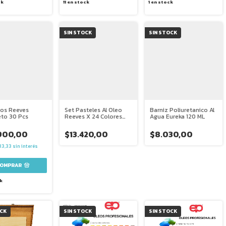
ck
11
en stock
1
en stock
SIN STOCK
SIN STOCK
eos Reeves
Set Pasteles Al Oleo
Barniz Poliuretanico Al
to 30 Pcs
Reeves X 24 Colores
Agua Eureka 120 ML
Cortos
900,00
$13.420,00
$8.030,00
33,33
sin interés
k
OCK
SIN STOCK
SIN STOCK