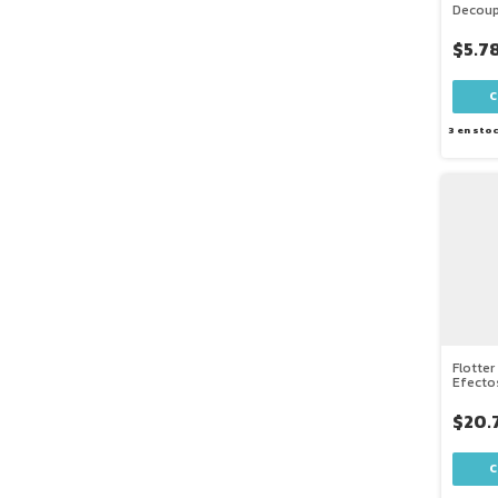
Decoup
Modpod
$5.7
3
en sto
Flotte
Efecto
Eureka
$20.