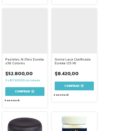
Pasteles Al Oleo Eureka
Goma Laca Clarificada
x36 Colores
Eureka 125 Ml
$52.800,00
$8.420,00
3
x
$17.600,00
sin interés
2
en stock
5
en stock