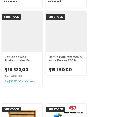
4
en stock
4
en stock
SIN STOCK
SIN STOCK
Set Oleos Alba
Barniz Poliuretanico Al
Profesionales En
Agua Eureka 250 ML
Pomo 18 Ml X 10
$56.320,00
$15.290,00
$70.400,00
3
x
$18.773,33
sin interés
SIN STOCK
SIN STOCK