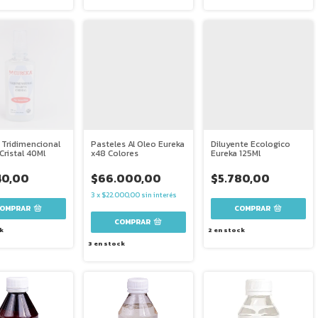
 Tridimencional
Pasteles Al Oleo Eureka
Diluyente Ecologico
Cristal 40Ml
x48 Colores
Eureka 125Ml
40,00
$66.000,00
$5.780,00
3
x
$22.000,00
sin interés
k
2
en stock
3
en stock