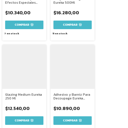
Efectos Especiales
Eureka 500Ml
Eureka 250Ml
$10.340,00
$16.280,00
7
en stock
11
en stock
Glazing Medium Eureka
Adhesivo y Barniz Para
250 Ml
Decoupage Eureka
Modpodge 250 Ml
$12.540,00
$10.890,00