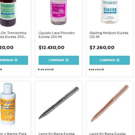
a De Trementina
LÌquido Lava Pinceles
Glazing Medium Eureka
ada Eureka 250
Eureka 250 Ml
125 Ml
520,00
$12.430,00
$7.260,00
ck
6
en stock
4
en stock
vo y Barniz Para
Lacre En Barra Eureka
Lacre En Barra Eureka