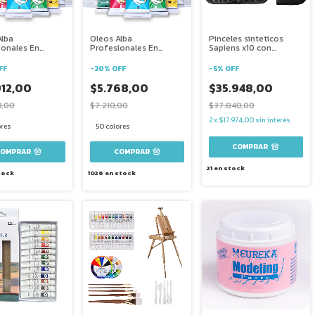
Alba
Oleos Alba
Pinceles sinteticos
ionales En
Profesionales En
Sapiens x10 con
60 Ml
Pomo 18 Ml
portapinceles oleo
acrilic
FF
-
20
%
OFF
-
5
%
OFF
912,00
$5.768,00
$35.948,00
0,00
$7.210,00
$37.840,00
2
x
$17.974,00
sin interés
ores
50 colores
COMPRAR
COMPRAR
21
en stock
tock
1026
en stock