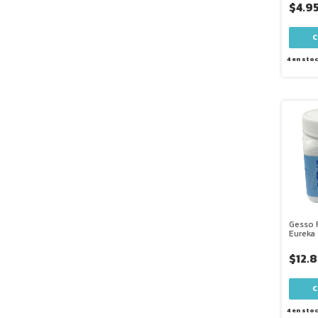
$4.9
4
en sto
Gesso 
Eureka
$12.
4
en sto