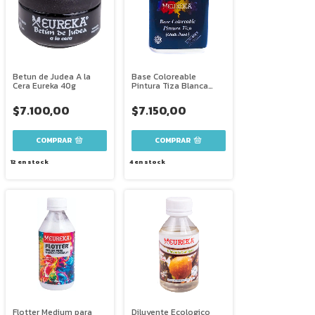
Betun de Judea A la
Base Coloreable
Cera Eureka 40g
Pintura Tiza Blanca
Eureka 250 Ml
$7.100,00
$7.150,00
12
en stock
4
en stock
Flotter Medium para
Diluyente Ecologico