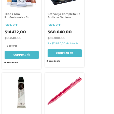
Oleos Alba
Set Valija Completa De
Profesionales En
AcrÌlicos Sapiens
Pomo 125 Ml
Pinceles Lapices
-
20
%
OFF
-
20
%
OFF
$14.432,00
$68.640,00
$18.040,00
$85.800,00
3
x
$22.880,00
sin interés
6 colores
COMPRAR
3
en stock
15
en stock