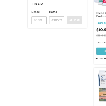
PRECIO
Desde
Hasta
Oleos 
Profes
Pomo 
APLICAR
-
20
%
O
$10.
$13.64
50 col
497
en s