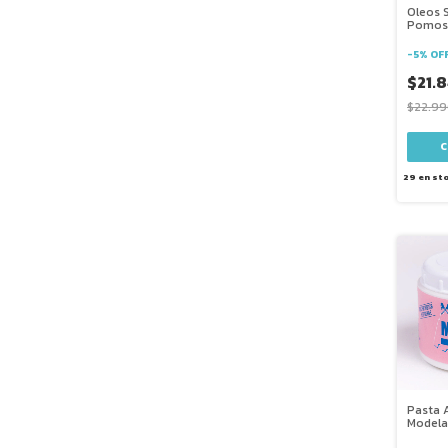
Oleos 
Pomos 
-
5
%
OF
$21.
$22.99
29
en st
Pasta A
Modela
Modeli