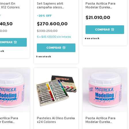
Sinoart En
Set Sapiens atril
Pasta Acrilica Para
X12 Colores
campaña oleos
Modelar Eureka
acrílicos espátula
Modeling Paste 500cc
bastidor
F
-
20
%
OFF
$21.010,00
840,50
$270.600,00
0,00
$338.250,00
6
x
$45.100,00
sin interés
4
en stock
ock
5
en stock
crilica Para
Pasteles Al Oleo Eureka
Pasta Acrilica Para
r Eureka
x24 Colores
Modelar Eureka
ng Paste 100cc
Modeling Paste 250cc