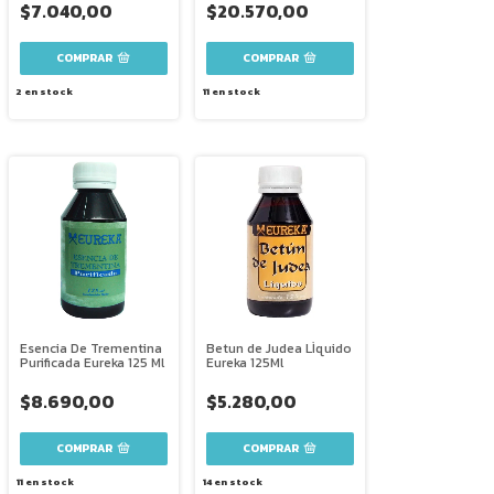
$7.040,00
$20.570,00
2
en stock
11
en stock
Esencia De Trementina
Betun de Judea LÌquido
Purificada Eureka 125 Ml
Eureka 125Ml
$8.690,00
$5.280,00
11
en stock
14
en stock