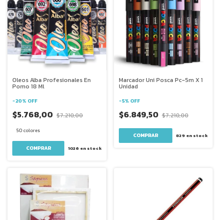
Oleos Alba Profesionales En
Marcador Uni Posca Pc-5m X 1
Pomo 18 Ml
Unidad
-
20
%
OFF
-
5
%
OFF
$5.768,00
$6.849,50
$7.210,00
$7.210,00
50 colores
COMPRAR
829
en stock
COMPRAR
1026
en stock