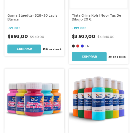
Goma Staedtler 526-30 Lapiz
Tinta China Koh I Noor Tus De
Blanca
Dibujo 20 G.
-
5
%
OFF
-
19
%
OFF
$893,00
$3.927,00
$940,00
$4.840,00
+12
150
en stock
COMPRAR
35
en stock