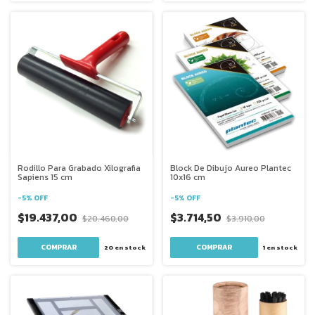
Rodillo Para Grabado Xilografia
Block De Dibujo Aureo Plantec
Sapiens 15 cm
10x16 cm
-
5
%
OFF
-
5
%
OFF
$19.437,00
$3.714,50
$20.460,00
$3.910,00
COMPRAR
20
en stock
1
en stock