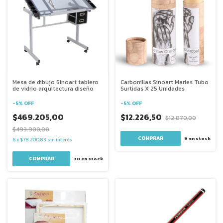
Mesa de dibujo Sinoart tablero
Carbonillas Sinoart Maries Tubo
de vidrio arquitectura diseño
Surtidas X 25 Unidades
-
5
%
OFF
-
5
%
OFF
$469.205,00
$12.226,50
$12.870,00
$493.900,00
COMPRAR
9
en stock
6
x
$78.200,83
sin interés
30
en stock