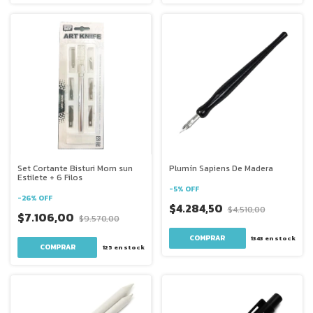
Set Cortante Bisturi Morn sun
Plumín Sapiens De Madera
Estilete + 6 Filos
-
5
%
OFF
-
26
%
OFF
$4.284,50
$4.510,00
$7.106,00
$9.570,00
1343
en stock
125
en stock