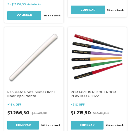
2
x
$17.952,00
sin interés
34
en stock
40
en stock
Repuesto Porta Gomas Koh I
PORTAPLUMAS KOH I NOOR
Noor Tipo Pronto
PLASTICO C.3322
-
18
%
OFF
-
21
%
OFF
$1.266,50
$1.215,50
$1.540,00
$1.540,00
1832
en stock
734
en stock