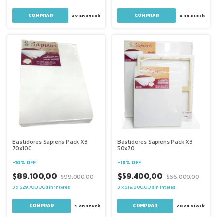
30
en stock
8
en stock
Bastidores Sapiens Pack X3
Bastidores Sapiens Pack X3
70x100
50x70
-
10
%
OFF
-
10
%
OFF
$89.100,00
$59.400,00
$99.000,00
$66.000,00
3
x
$29.700,00
sin interés
3
x
$19.800,00
sin interés
9
en stock
20
en stock