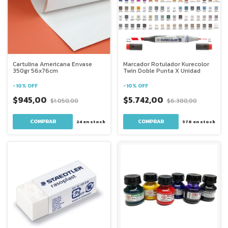
Cartulina Americana Envase
Marcador Rotulador Kurecolor
350gr 56x76cm
Twin Doble Punta X Unidad
-
10
%
OFF
-
10
%
OFF
$945,00
$5.742,00
$1.050,00
$6.380,00
COMPRAR
24
en stock
578
en stock