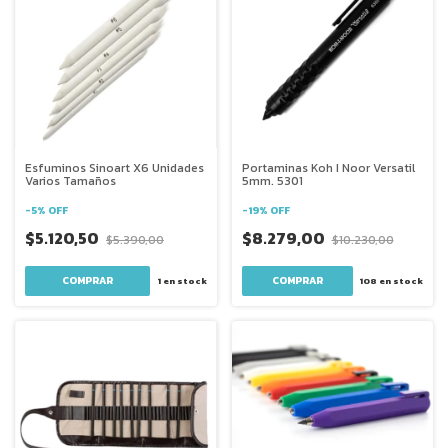
Esfuminos Sinoart X6 Unidades
Portaminas Koh I Noor Versatil
Varios Tamaños
5mm. 5301
-
5
%
OFF
-
19
%
OFF
$5.120,50
$8.279,00
$5.390,00
$10.230,00
1
en stock
108
en stock