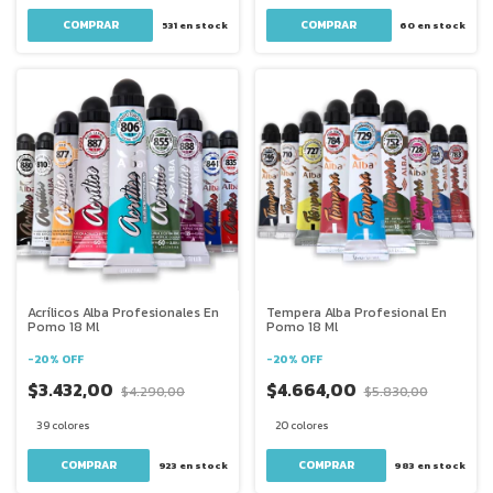
COMPRAR
COMPRAR
531
en stock
60
en stock
Acrílicos Alba Profesionales En
Tempera Alba Profesional En
Pomo 18 Ml
Pomo 18 Ml
-
20
%
OFF
-
20
%
OFF
$3.432,00
$4.664,00
$4.290,00
$5.830,00
39 colores
20 colores
COMPRAR
COMPRAR
923
en stock
983
en stock