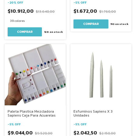
-
20
%
OFF
-
5
%
OFF
$10.912,00
$1.672,00
$13.640,00
$1.760,00
39 colores
110
en stock
COMPRAR
126
en stock
Paleta Plastica Mezcladora
Esfuminos Sapiens X 3
Sapiens Caja Para Acuarelas
Unidades
-
5
%
OFF
-
5
%
OFF
$9.044,00
$2.042,50
$9.520,00
$2.150,00