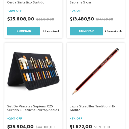
Cerda Sintetico Surtido
Sapiens 5 cm
-
20
%
OFF
-
5
%
OFF
$25.608,00
$13.480,50
$32.010,00
$14.190,00
56
en stock
20
en stock
Set De Pinceles Sapiens X25
Lapiz Staedtler Tradition Hb
Surtido + Estuche Portapinceles
Grafito
-
20
%
OFF
-
5
%
OFF
$35.904,00
$1.672,00
$44.880,00
$1.760,00