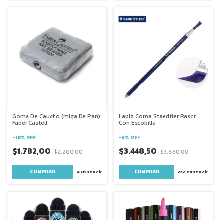
Goma De Caucho (miga De Pan)
Lapiz Goma Staedtler Rasor
Faber Castell
Con Escobilla
-
19
%
OFF
-
5
%
OFF
$1.782,00
$3.448,50
$2.200,00
$3.630,00
4
en stock
222
en stock