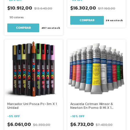
$10.912,00
$16.302,00
$13.640,00
$17.160,00
50 colores
29
en stock
COMPRAR
497
en stock
Marcador Uni Posca Pc-3m X 1
Acuarela Cotman Winsor &
Unidad
Newton En Pomo 8 Ml X 1
Unidad
-
5
%
OFF
-
10
%
OFF
$6.061,00
$6.732,00
$6.380,00
$7.480,00