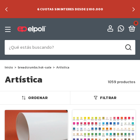
6 CUOTAS SIN INTERES DESDE $100.000
0
Inicio
>
breadcrumbs.hot-sale
>
Artística
Artística
1059 productos
ORDENAR
FILTRAR