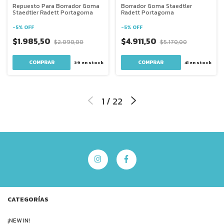
Repuesto Para Borrador Goma
Borrador Goma Staedtler
Staedtler Radett Portagoma
Radett Portagoma
-
5
%
OFF
-
5
%
OFF
$1.985,50
$4.911,50
$2.090,00
$5.170,00
39
en stock
41
en stock
1
/
22
CATEGORÍAS
¡NEW IN!