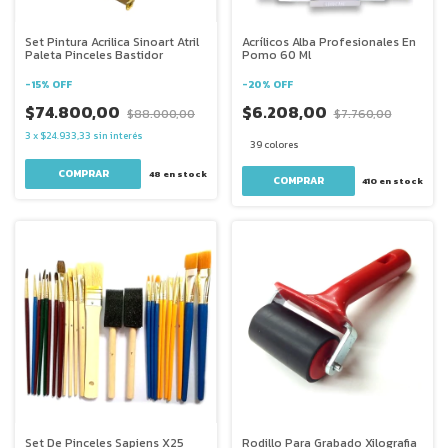
Set Pintura Acrilica Sinoart Atril
Acrílicos Alba Profesionales En
Paleta Pinceles Bastidor
Pomo 60 Ml
-
15
%
OFF
-
20
%
OFF
$74.800,00
$6.208,00
$88.000,00
$7.760,00
3
x
$24.933,33
sin interés
39 colores
48
en stock
COMPRAR
410
en stock
Set De Pinceles Sapiens X25
Rodillo Para Grabado Xilografia