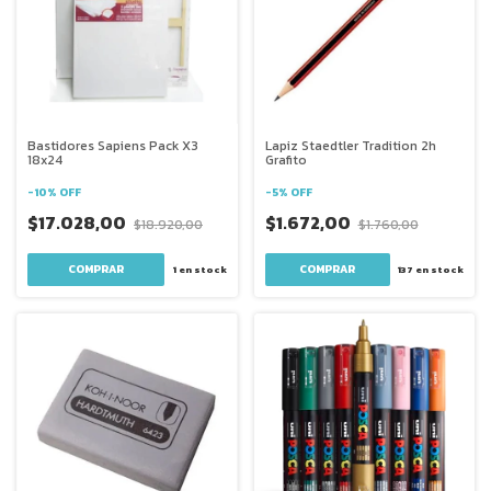
Bastidores Sapiens Pack X3
Lapiz Staedtler Tradition 2h
18x24
Grafito
-
10
%
OFF
-
5
%
OFF
$17.028,00
$1.672,00
$18.920,00
$1.760,00
1
en stock
137
en stock