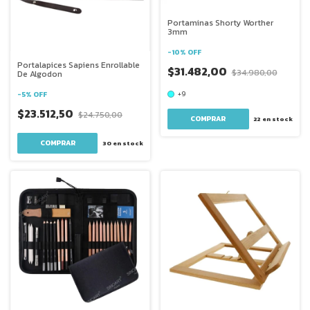
Portaminas Shorty Worther
3mm
-
10
%
OFF
Portalapices Sapiens Enrollable
$31.482,00
$34.980,00
De Algodon
+9
-
5
%
OFF
$23.512,50
$24.750,00
COMPRAR
22
en stock
30
en stock