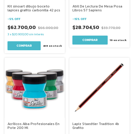
Kit sinoart dibujo boceto
Atril De Lectura De Mesa Posa
lapices grafito carbonilla 42 pcs
Libros 57 Sapiens
-
5
%
OFF
-
15
%
OFF
$62.700,00
$28.704,50
$66.000,00
$33.770,00
3
x
$20.900,00
sin interés
19
en stock
436
en stock
Acrílicos Alba Profesionales En
Lapiz Staedtler Tradition 4b
Pote 200 Ml
Grafito