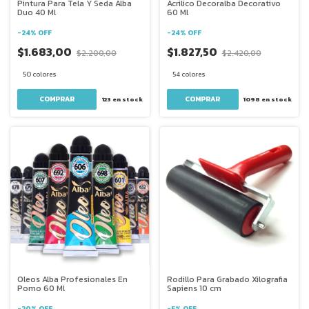
Pintura Para Tela Y Seda Alba
Acrilico Decoralba Decorativo
Duo 40 Ml
60 Ml
-
24
%
OFF
-
24
%
OFF
$1.683,00
$1.827,50
$2.200,00
$2.420,00
50 colores
54 colores
COMPRAR
COMPRAR
123
en stock
1098
en stock
Oleos Alba Profesionales En
Rodillo Para Grabado Xilografia
Pomo 60 Ml
Sapiens 10 cm
-
20
%
OFF
-
5
%
OFF