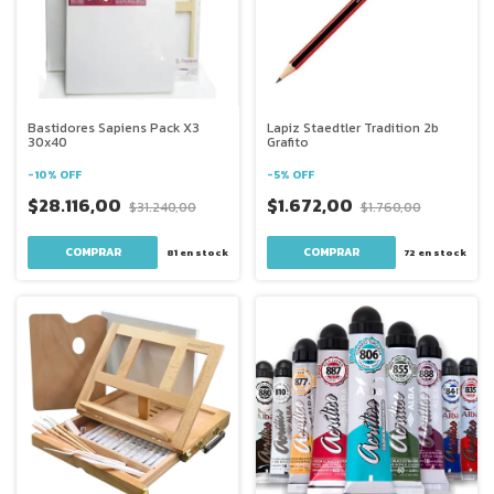
Bastidores Sapiens Pack X3
Lapiz Staedtler Tradition 2b
30x40
Grafito
-
10
%
OFF
-
5
%
OFF
$28.116,00
$1.672,00
$31.240,00
$1.760,00
81
en stock
72
en stock