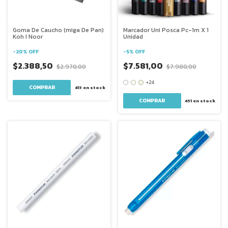
Goma De Caucho (miga De Pan)
Marcador Uni Posca Pc-1m X 1
Koh I Noor
Unidad
-
20
%
OFF
-
5
%
OFF
$2.388,50
$7.581,00
$2.970,00
$7.980,00
+24
415
en stock
COMPRAR
451
en stock